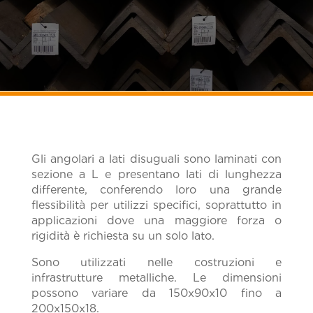
Gli angolari a lati disuguali sono laminati con
sezione a L e presentano lati di lunghezza
differente, conferendo loro una grande
flessibilità per utilizzi specifici, soprattutto in
applicazioni dove una maggiore forza o
rigidità è richiesta su un solo lato.
Sono utilizzati nelle costruzioni e
infrastrutture metalliche. Le dimensioni
possono variare da 150x90x10 fino a
200x150x18.