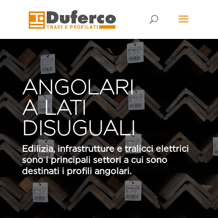
Skip
to
content
ANGOLARI
A LATI
DISUGUALI
Edilizia, infrastrutture e tralicci elettrici
sono i principali settori a cui sono
destinati i profili angolari.