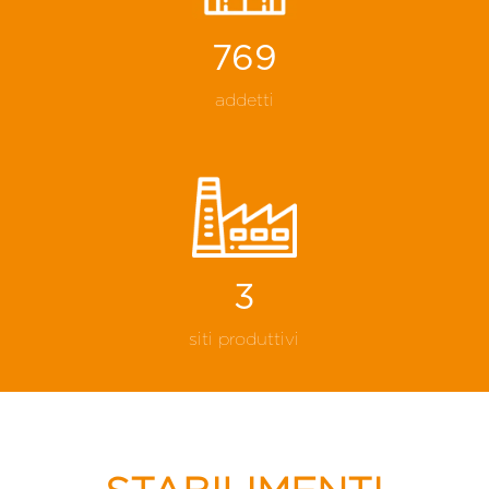
769
addetti
3
siti produttivi