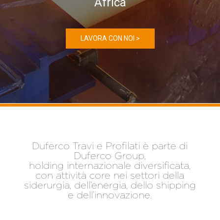
Africa
LAVORA CON NOI >
Duferco Travi e Profilati è parte di
Duferco Group,
holding internazionale diversificata,
con attività core nei settori della
siderurgia, dell’energia, dello shipping
e dell’innovazione.