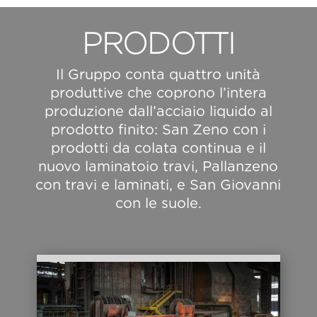
PRODOTTI
Il Gruppo conta quattro unità
produttive che coprono l’intera
produzione dall’acciaio liquido al
prodotto finito: San Zeno con i
prodotti da colata continua e il
nuovo laminatoio travi, Pallanzeno
con travi e laminati, e San Giovanni
con le suole.