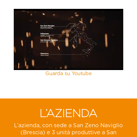
Video
Player
Guarda su Youtube
L’AZIENDA
L’azienda, con sede a San Zeno Naviglio
(Brescia) e 3 unità produttive a San