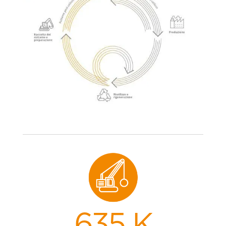
635 K