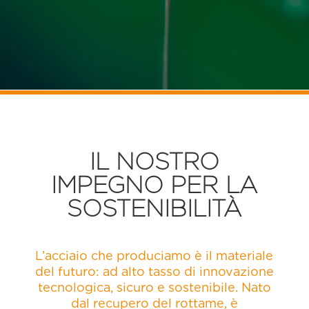
IL NOSTRO
IMPEGNO PER LA
SOSTENIBILITÀ
L’acciaio che produciamo è il materiale
del futuro: ad alto tasso di innovazione
tecnologica, sicuro e sostenibile. Nato
dal recupero del rottame, è