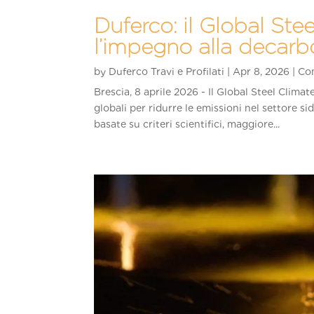
Duferco: il Global Stee
l’impegno alla decar
by
Duferco Travi e Profilati
|
Apr 8, 2026
|
Co
Brescia, 8 aprile 2026 - Il Global Steel Clim
globali per ridurre le emissioni nel settore s
basate su criteri scientifici, maggiore...