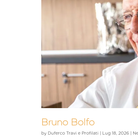
Bruno Bolfo
by
Duferco Travi e Profilati
|
Lug 18, 2026
|
N