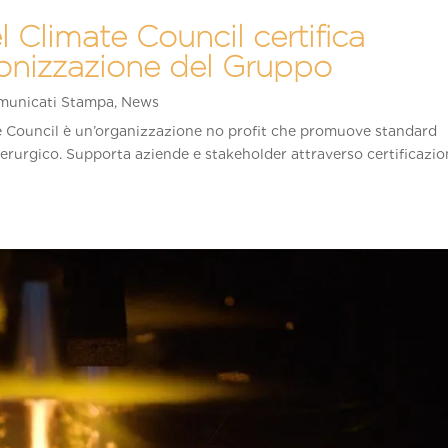
l Climate Council certifica
bonizzazione del Gruppo
municati Stampa
,
News
ate Council è un’organizzazione no profit che promuove standard
iderurgico. Supporta aziende e stakeholder attraverso certificazio