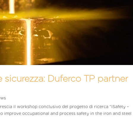
e e sicurezza: Duferco TP partner
ews
 Brescia il workshop conclusivo del progetto di ricerca “iSafety –
 to improve occupational and process safety in the iron and steel