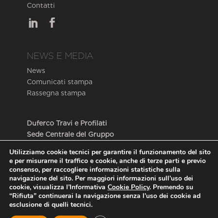
Contatti
NEWS E MEDIA
News
Comunicati stampa
Rassegna stampa
Duferco Travi e Profilati
Sede Centrale del Gruppo
Via Armando Diaz, 248
Utilizziamo cookie tecnici per garantire il funzionamento del sito
25010 San Zeno Naviglio (BS) – Italy
e per misurarne il traffico e cookie, anche di terze parti e previo
consenso, per raccogliere informazioni statistiche sulla
navigazione del sito. Per maggiori informazioni sull’uso dei
cookie, visualizza l’Informativa
Cookie Policy
. Premendo su
“Rifiuta” continuerai la navigazione senza l’uso dei cookie ad
esclusione di quelli tecnici.
© 2026 Duferco Travi e Profilati S.p.A. - P.Iva