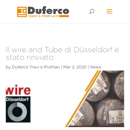
Skip
to
content
Il wire and Tube di Düsseldorf è
stato rinviato
by
Duferco Travi e Profilati
|
Mar 2, 2020
|
News