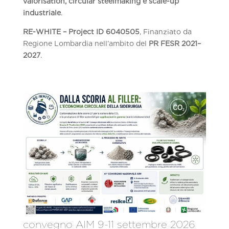
valorisation, circular steelmaking e scale-up
industriale
.
RE-WHITE – Project ID 6040505
, Finanziato da
Regione Lombardia nell’ambito del
PR FESR 2021–
2027
.
convegno AIM 9-11 settembre 2026