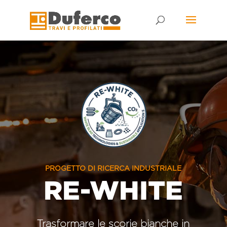
Skip
to
content
PROGETTO DI RICERCA INDUSTRIALE
RE-WHITE
Trasformare le scorie bianche in