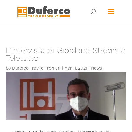
Skip
to
content
L’intervista di Giordano Streghi a
Teletutto
by
Duferco Travi e Profilati
|
Mar 11, 2021
|
News
Intervistato da Laura Bergami, il direttore dello