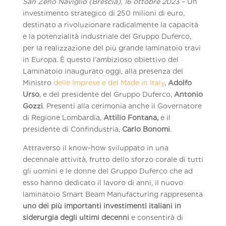
San Zeno Naviglio (Brescia), 16 ottobre 2023
– Un
investimento strategico di 250 milioni di euro,
destinato a rivoluzionare radicalmente la capacità
e la potenzialità industriale del Gruppo Duferco,
per la realizzazione del più grande laminatoio travi
in Europa. È questo l’ambizioso obiettivo del
Laminatoio inaugurato oggi, alla presenza del
Ministro
delle Imprese e del Made in Italy
,
Adolfo
Urso
, e del presidente del Gruppo Duferco,
Antonio
Gozzi
. Presenti alla cerimonia anche il Governatore
di Regione Lombardia,
Attilio Fontana,
e il
presidente di Confindustria,
Carlo Bonomi
.
Attraverso il know-how sviluppato in una
decennale attività, frutto dello sforzo corale di tutti
gli uomini e le donne del Gruppo Duferco che ad
esso hanno dedicato il lavoro di anni, il nuovo
laminatoio Smart Beam Manufacturing rappresenta
uno dei più importanti investimenti italiani in
siderurgia degli ultimi decenni
e consentirà di