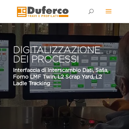
Skip
to
content
DIGITALIZZAZIONE
DEI PROCESSI
Interfaccia di Interscambio Dati, Saša,
Forno LMF Twin, L2 Scrap Yard, L2
Ladle Tracking