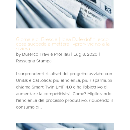
Giornale di Brescia | Idea Duferdofin: ecco
cosa succede a mettere i «prof» vicino alla
siviera
by
Duferco Travi e Profilati
|
Lug 8, 2020
|
Rassegna Stampa
I sorprendenti risultati del progetto avviato con
UniBs e Cattolica: più efficienza, più risparmi. Si
chiama Smart Twin LMF 4.0 e ha l’obiettivo di
aumentare la competitività. Come? Migliorando
l’efficienza del processo produttivo, riducendo il
consumo di...