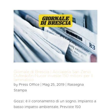
Giornale di Brescia | Acciaieria San Zeno:
Duferdofin-Nucor investe 150 milioni per il
laminatoio
by
Press Office
|
Mag 25, 2019
|
Rassegna
Stampa
Gozzi: è il coronamento di un sogno. Impianto a
basso impatto ambientale. Previste 150