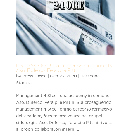
Il Sole 24 Ore | Una academy in comune tra
Aso, Duferco, Feralpi e Pittini
by
Press Office
|
Gen 23, 2020
|
Rassegna
Stampa
Management 4 Steel: una academy in comune
Aso, Duferco, Feralpi e Pittini Sta proseguendo
Management 4 Steel, primo percorso formativo
dell’academy fortemente voluta dai gruppi
siderurgici Aso, Duferco, Feralpi e Pittini rivolta
ai propri collaboratori interni....