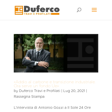
Skip
to
content
«Addio al carbone e transizione industriale.
Ora serve un fondo Ue»
by
Duferco Travi e Profilati
|
Lug 20, 2021
|
Rassegna Stampa
L’intervista di Antonio Gozzi a Il Sole 24 Ore